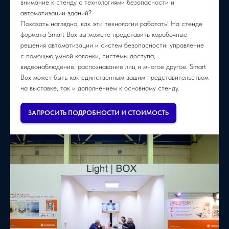
внимание к стенду с технологиями безопасности и
автоматизации зданий?
Показать наглядно, как эти технологии работать! На стенде
формата Smart Box вы можете представить коробочные
решения автоматизации и систем безопасности: управление
с помощью умной колонки, системы доступа,
видеонаблюдение, распознавание лиц и многое другое. Smart
Box может быть как единственным вашим представительством
на выставке, так и дополнением к основному стенду.
ЗАПРОСИТЬ ПОДРОБНОСТИ И СТОИМОСТЬ