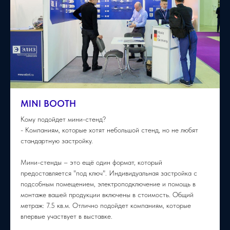
MINI BOOTH
Кому подойдет мини-стенд?
- Компаниям, которые хотят небольшой стенд, но не любят
стандартную застройку.
Мини-стенды – это ещё один формат, который
предоставляется "под ключ". Индивидуальная застройка с
подсобным помещением, электроподключение и помощь в
монтаже вашей продукции включены в стоимость. Общий
метраж: 7.5 кв.м. Отлично подойдет компаниям, которые
впервые участвует в выставке.