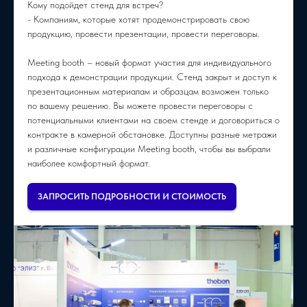
Кому подойдет стенд для встреч?
- Компаниям, которые хотят продемонстрировать свою
продукцию, провести презентации, провести переговоры.
Meeting booth – новый формат участия для индивидуального
подхода к демонстрации продукции. Стенд закрыт и доступ к
презентационным материалам и образцам возможен только
по вашему решению. Вы можете провести переговоры с
потенциальными клиентами на своем стенде и договориться о
контракте в камерной обстановке. Доступны разные метражи
и различные конфигурации Meeting booth, чтобы вы выбрали
наиболее комфортный формат.
ЗАПРОСИТЬ ПОДРОБНОСТИ И СТОИМОСТЬ