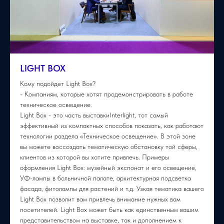
LIGHT BOX
Кому подойдет Light Box?
- Компаниям, которые хотят продемонстрировать в работе
техническое освещение.
Light Box - это часть выставкиInterlight, тот самый
эффективный из компактных способов показать, как работают
технологии раздела «Техническое освещение». В этой зоне
вы можете воссоздать тематическую обстановку той сферы,
клиентов из которой вы хотите привлечь. Примеры
оформления Light Box: музейный экспонат и его освещение,
УФ-лампы в больничной палате, архитектурная подсветка
фасада, фитолампы для растений и т.д. Узкая тематика вашего
Light Box позволит вам привлечь внимание нужных вам
посетителей. Light Box может быть как единственным вашим
представительством на выставке, так и дополнением к