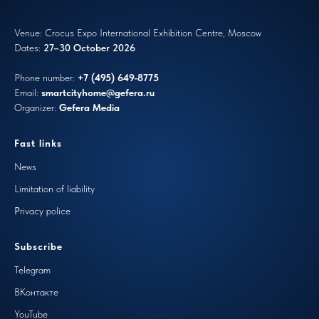
Venue: Crocus Expo International Exhibition Centre, Moscow
Dates:
27–30 October 2026
Phone number:
+7 (495) 649-8775
Email:
smartcityhome
@gefera.ru
Organizer:
Gefera Media
Fast links
N
ews
Limitation of liability
P
rivacy police
Subscribe
Telegram
ВКонтакте
YouTube