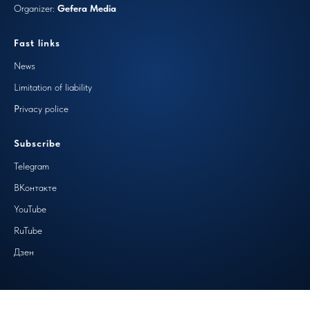
Organizer:
Gefera Media
Fast links
N
ews
Limitation of liability
P
rivacy police
Subscribe
Telegram
ВКонтакте
YouTube
RuTube
Дзен