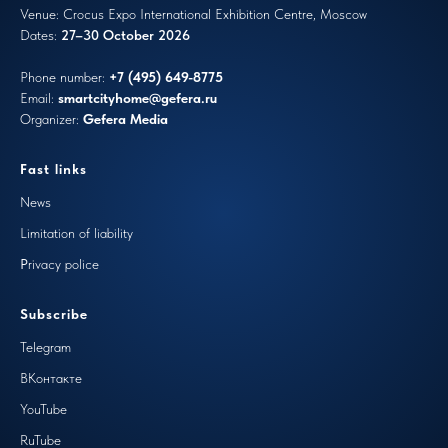
Venue: Crocus Expo International Exhibition Centre, Moscow
Dates:
27–30 October 2026
Phone number:
+7 (495) 649-8775
Email:
smartcityhome
@gefera.ru
Organizer:
Gefera Media
Fast links
N
ews
Limitation of liability
P
rivacy police
Subscribe
Telegram
ВКонтакте
YouTube
RuTube