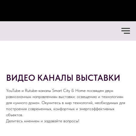
ВИДЕО КАНАЛЫ ВЫСТАВКИ
YouTube и Rutube-каналы Smart City & Home посвящен двум
равнозначным направлениям выставки: освещению и технологиям
для «умного дома». Окунитесь в мир технологий, необходимых для
построения современных, комфортных и энергоэффективных
объектов.
Делитесь мнением и задавайте вопросы!